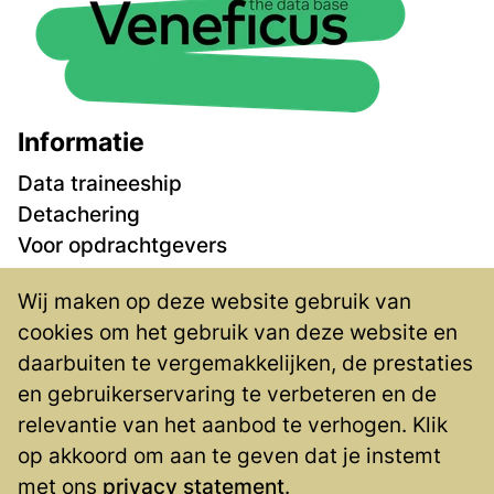
Informatie
Data traineeship
Detachering
Voor opdrachtgevers
Vacatures
Wij maken op deze website gebruik van
Over ons
cookies om het gebruik van deze website en
Contact
daarbuiten te vergemakkelijken, de prestaties
Privacy
en gebruikerservaring te verbeteren en de
Contact
relevantie van het aanbod te verhogen. Klik
op akkoord om aan te geven dat je instemt
Blaak 555
met ons
privacy statement
.