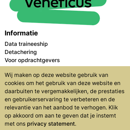
Informatie
Data traineeship
Detachering
Voor opdrachtgevers
Vacatures
Wij maken op deze website gebruik van
Over ons
cookies om het gebruik van deze website en
Contact
daarbuiten te vergemakkelijken, de prestaties
Privacy
en gebruikerservaring te verbeteren en de
Contact
relevantie van het aanbod te verhogen. Klik
op akkoord om aan te geven dat je instemt
Blaak 555
met ons
privacy statement
.
3011 GB Rotterdam