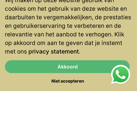
Wij maken op deze website gebruik van
Over ons
cookies om het gebruik van deze website en
Contact
daarbuiten te vergemakkelijken, de prestaties
Privacy
en gebruikerservaring te verbeteren en de
Contact
relevantie van het aanbod te verhogen. Klik
op akkoord om aan te geven dat je instemt
Blaak 555
met ons
privacy statement
.
3011 GB Rotterdam
(010) 4047 333
Akkoord
info@veneficus.nl
Niet accepteren
Social