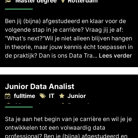
Master degree
Rotterdam
Ben jij (bijna) afgestudeerd en klaar voor de
volgende stap in je carrière? Vraag jij je af:
“What’s next?”Wil je niet alleen blijven hangen
in theorie, maar jouw kennis écht toepassen in
de praktijk? Dan is ons Data Tra...
Lees verder
Junior Data Analist
fulltime
IT
Junior
Master degree
Rotterdam
2.700 -
3.300
€
€
Sta je aan het begin van je carrière en wil je je
ontwikkelen tot een volwaardig data
professional? Ben je (bijna) afgestudeerd en