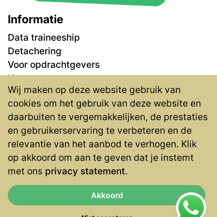
Informatie
Data traineeship
Detachering
Voor opdrachtgevers
Vacatures
Wij maken op deze website gebruik van
Over ons
cookies om het gebruik van deze website en
Contact
daarbuiten te vergemakkelijken, de prestaties
Privacy
en gebruikerservaring te verbeteren en de
Contact
relevantie van het aanbod te verhogen. Klik
op akkoord om aan te geven dat je instemt
Blaak 555
met ons
privacy statement
.
3011 GB Rotterdam
(010) 4047 333
Akkoord
info@veneficus.nl