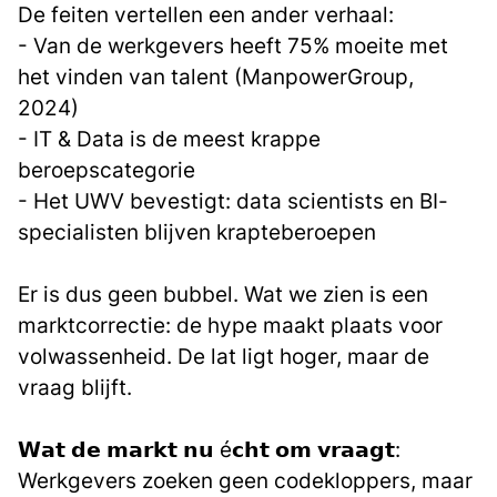
De feiten vertellen een ander verhaal:
- Van de werkgevers heeft 75% moeite met
het vinden van talent (ManpowerGroup,
2024)
- IT & Data is de meest krappe
beroepscategorie
- Het UWV bevestigt: data scientists en BI-
specialisten blijven krapteberoepen
Er is dus geen bubbel. Wat we zien is een
marktcorrectie: de hype maakt plaats voor
volwassenheid. De lat ligt hoger, maar de
vraag blijft.
𝗪𝗮𝘁 𝗱𝗲 𝗺𝗮𝗿𝗸𝘁 𝗻𝘂 é𝗰𝗵𝘁 𝗼𝗺 𝘃𝗿𝗮𝗮𝗴𝘁:
Werkgevers zoeken geen codekloppers, maar