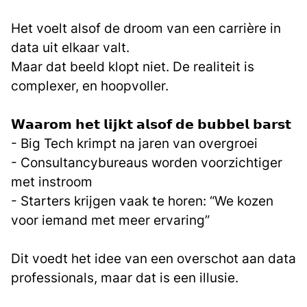
Het voelt alsof de droom van een carrière in
data uit elkaar valt.
Maar dat beeld klopt niet. De realiteit is
complexer, en hoopvoller.
𝗪𝗮𝗮𝗿𝗼𝗺 𝗵𝗲𝘁 𝗹𝗶𝗷𝗸𝘁 𝗮𝗹𝘀𝗼𝗳 𝗱𝗲 𝗯𝘂𝗯𝗯𝗲𝗹 𝗯𝗮𝗿𝘀𝘁
- Big Tech krimpt na jaren van overgroei
- Consultancybureaus worden voorzichtiger
met instroom
- Starters krijgen vaak te horen: “We kozen
voor iemand met meer ervaring”
Dit voedt het idee van een overschot aan data
professionals, maar dat is een illusie.