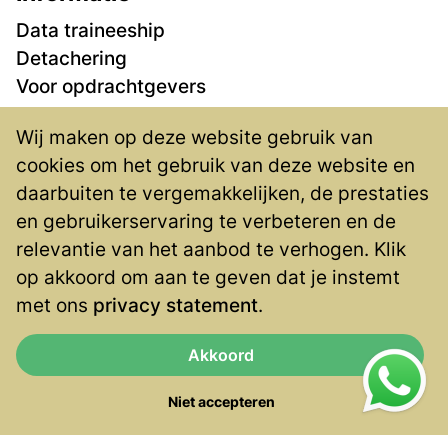
Data traineeship
Detachering
Voor opdrachtgevers
Vacatures
Wij maken op deze website gebruik van
Over ons
cookies om het gebruik van deze website en
Contact
daarbuiten te vergemakkelijken, de prestaties
Privacy
en gebruikerservaring te verbeteren en de
Contact
relevantie van het aanbod te verhogen. Klik
op akkoord om aan te geven dat je instemt
Blaak 555
met ons
privacy statement
.
3011 GB Rotterdam
(010) 4047 333
Akkoord
info@veneficus.nl
Niet accepteren
Social